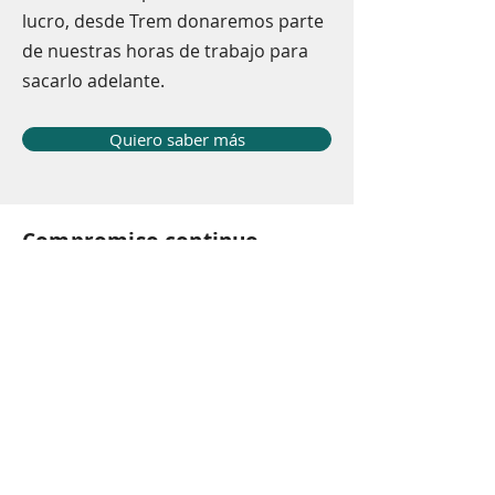
lucro, desde Trem donaremos parte
de nuestras horas de trabajo para
sacarlo adelante.
Quiero saber más
Compromiso continuo
En Trem establecemos nuestros objetivos
futuros para seguir mejorando nuestro
impacto ambiental y trabajar hacia un
mundo más sostenible.
Actualmente, trabajamos bajo el marco
de guías prácticas para generar informes
detallados sobre nuestro papel en el
cumplimiento de los distintos Objetivos
de Desarrollo Sostenible.