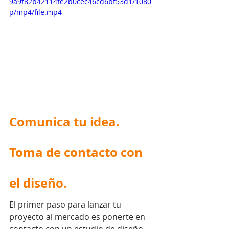
9a9f82b42114fe2b0cec46cd6bf53d1/1080
p/mp4/file.mp4
Comunica tu idea. 
Toma de contacto con 
el diseño.
El p
rimer paso para lanzar tu 
proyecto al mercado es ponerte en 
contacto con un estudio de diseño 