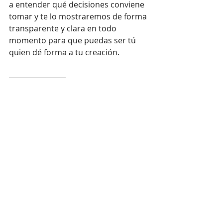
a entender qué decisiones conviene 
tomar y te lo mostraremos de forma 
transparente y clara en todo 
momento para que puedas ser tú 
quien dé forma a tu creación. 
¿Y cómo lanzarlo al 
mercado? 
Estas a un solo paso. 
Pregúntanos
y te ayudamos.
Trem
diseño industrial
diseño
estrategia
proyecto
metodología
mercado